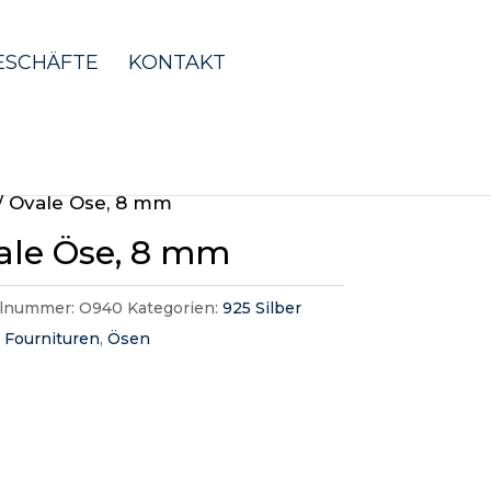
ESCHÄFTE
KONTAKT
/ Ovale Öse, 8 mm
ale Öse, 8 mm
elnummer:
O940
Kategorien:
925 Silber
,
Fournituren
,
Ösen