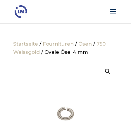
Startseite
/
Fournituren
/
Ösen
/
750
Weissgold
/ Ovale Öse, 4 mm