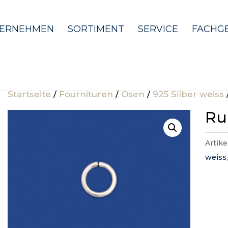
ERNEHMEN
SORTIMENT
SERVICE
FACHG
Startseite
/
Fournituren
/
Ösen
/
925 Silber weiss
Ru
Artik
weiss