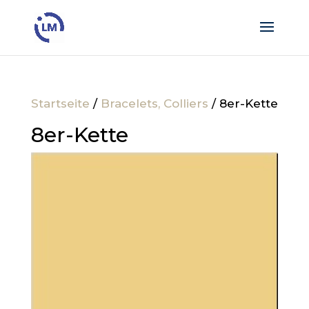
Startseite
/
Bracelets, Colliers
/ 8er-Kette
8er-Kette