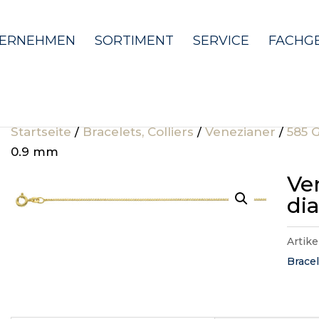
ERNEHMEN
SORTIMENT
SERVICE
FACHG
Startseite
/
Bracelets, Colliers
/
Venezianer
/
585 
0.9 mm
Ve
di
Artik
Bracel