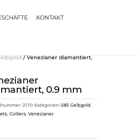
ESCHÄFTE
KONTAKT
Gelbgold
/ Venezianer diamantiert,
nezianer
amantiert, 0.9 mm
elnummer:
2170
Kategorien:
585 Gelbgold
,
ets, Colliers
,
Venezianer