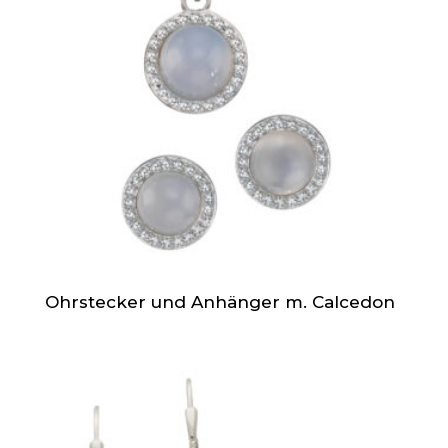
Ohrstecker und Anhänger m. Calcedon