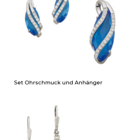
Set Ohrschmuck und Anhänger